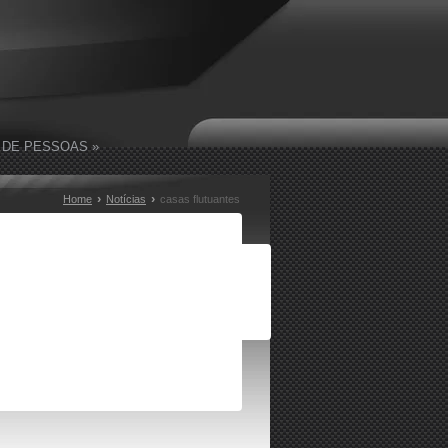
 DE PESSOAS
»
›
›
Home
Notícias
casas flutuantes