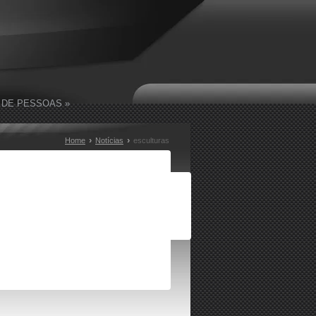
 DE PESSOAS
»
›
›
Home
Notícias
esculturas