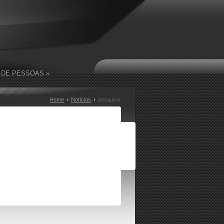
 DE PESSOAS
»
›
›
Home
Notícias
pesquisa